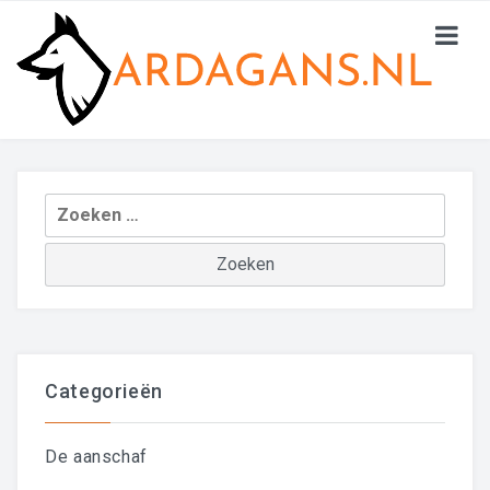
Sorry, no posts matched your criteria.
HOME
Zoeken
DE AANSCHAF
naar:
DE OPVOEDING
GEDRAG
CONTACTEN
Categorieën
De aanschaf