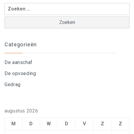
Zoeken
naar:
Categorieën
De aanschaf
De opvoeding
Gedrag
augustus 2026
M
D
W
D
V
Z
Z