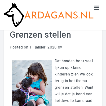
Grenzen stellen
HOME
DE AANSCHAF
Posted on
11 januari 2020
by
DE OPVOEDING
Dat honden best veel
GEDRAG
lijken op kleine
kinderen zien we ook
CONTACTEN
terug in het thema
grenzen stellen. Want
wil je dat je hond een
liefdevolle kameraad